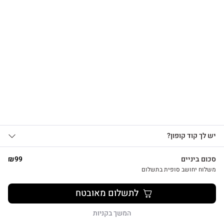
הרשמו לקבלת עדכונים
על מוצרים חדשים וקבלו
15% OFF
שרשרת לב על גלוית תודה
₪
39
אני מאשר/ת קבלת עדכונים, הצעות
יש לך קוד קופון?
1
שיווקיות ומבצעים מ-HUG&TAG באמצעות דוא”ל
ו/או SMS.
סכום ביניים
99
₪
שליחת הטופס מהווה הסכמה ל־
מדיניות
משלוח יחושב סופית בתשלום
פרטיות שלנו
צפייה מהירה
לתשלום מאובטח
שליחה
המשך בקניות