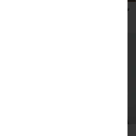
עט כתיבה שהוא גם למסך טאצ' על סימניית קראפט
₪
29
צפייה מהירה
שרשרת כסף עם תליון פנינה