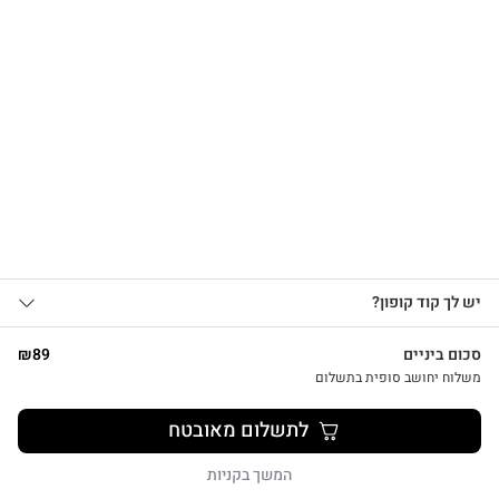
הרשמו לקבלת עדכונים
על מוצרים חדשים וקבלו
15% OFF
שרשרת לב על גלוית תודה
₪
39
אני מאשר/ת קבלת עדכונים, הצעות
יש לך קוד קופון?
1
שיווקיות ומבצעים מ-HUG&TAG באמצעות דוא”ל
ו/או SMS.
סכום ביניים
89
₪
שליחת הטופס מהווה הסכמה ל־
מדיניות
משלוח יחושב סופית בתשלום
פרטיות שלנו
צפייה מהירה
לתשלום מאובטח
שליחה
המשך בקניות