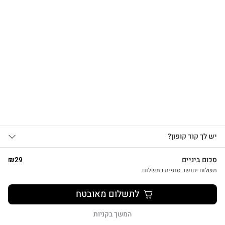
הרשמו לקבלת עדכונים
על מוצרים חדשים וקבלו
צפייה מהירה
15% OFF
אני מאשר/ת קבלת עדכונים, הצעות
כרטיס ברכה מיוחד להולדת הבת עם מחזיק מפתחות לב כחול
יש לך קוד קופון?
1
שיווקיות ומבצעים מ-HUG&TAG באמצעות דוא”ל
₪
29
ו/או SMS.
סכום ביניים
29
₪
שליחת הטופס מהווה הסכמה ל־
מדיניות
משלוח יחושב סופית בתשלום
פרטיות שלנו
לתשלום מאובטח
שליחה
המשך בקניות