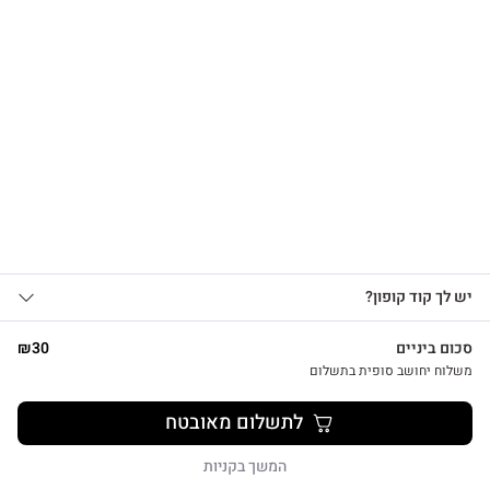
הרשמו לקבלת עדכונים
על מוצרים חדשים וקבלו
צפייה מהירה
15% OFF
אני מאשר/ת קבלת עדכונים, הצעות
כרטיס ברכה מיוחד להולדת הבת עם מחזיק מפתחות לב כחול
יש לך קוד קופון?
1
שיווקיות ומבצעים מ-HUG&TAG באמצעות דוא”ל
₪
29
ו/או SMS.
סכום ביניים
30
₪
שליחת הטופס מהווה הסכמה ל־
מדיניות
משלוח יחושב סופית בתשלום
פרטיות שלנו
לתשלום מאובטח
שליחה
המשך בקניות