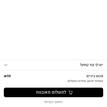
הרשמו לקבלת עדכונים
על מוצרים חדשים וקבלו
צפייה מהירה
15% OFF
אני מאשר/ת קבלת עדכונים, הצעות
כרטיס ברכה מיוחד להולדת הבת עם מחזיק מפתחות לב כחול
יש לך קוד קופון?
1
שיווקיות ומבצעים מ-HUG&TAG באמצעות דוא”ל
₪
29
ו/או SMS.
סכום ביניים
59
₪
שליחת הטופס מהווה הסכמה ל־
מדיניות
משלוח יחושב סופית בתשלום
פרטיות שלנו
לתשלום מאובטח
שליחה
המשך בקניות