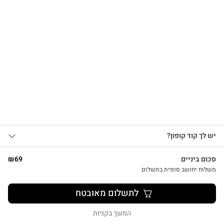
הרשמו לקבלת עדכונים
על מוצרים חדשים וקבלו
צפייה מהירה
15% OFF
אני מאשר/ת קבלת עדכונים, הצעות
כרטיס ברכה מיוחד להולדת הבת עם מחזיק מפתחות לב כחול
יש לך קוד קופון?
1
שיווקיות ומבצעים מ-HUG&TAG באמצעות דוא”ל
₪
29
ו/או SMS.
סכום ביניים
69
₪
שליחת הטופס מהווה הסכמה ל־
מדיניות
משלוח יחושב סופית בתשלום
פרטיות שלנו
לתשלום מאובטח
שליחה
המשך בקניות