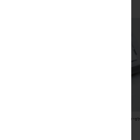
₪
120
צפייה מהירה
פי לוטוס – קלפים אסוציאטיביים מעוררי שיח, עם צילומים
מקוריים מהודו מעוררי השראה
₪
139