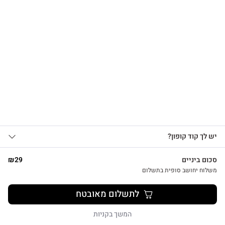
הרשמו לקבלת עדכונים
על מוצרים חדשים וקבלו
צפייה מהירה
15% OFF
אני מאשר/ת קבלת עדכונים, הצעות
כרטיס ברכה מיוחד להולדת הבת עם מחזיק מפתחות לב כחול
יש לך קוד קופון?
1
שיווקיות ומבצעים מ-HUG&TAG באמצעות דוא”ל
₪
29
ו/או SMS.
סכום ביניים
29
₪
שליחת הטופס מהווה הסכמה ל־
מדיניות
משלוח יחושב סופית בתשלום
פרטיות שלנו
לתשלום מאובטח
שליחה
המשך בקניות