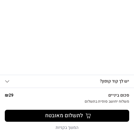
הרשמו לקבלת עדכונים
על מוצרים חדשים וקבלו
צפייה מהירה
15% OFF
אני מאשר/ת קבלת עדכונים, הצעות
כרטיס ברכה מיוחד להולדת הבת עם מחזיק מפתחות לב כחול
יש לך קוד קופון?
1
שיווקיות ומבצעים מ-HUG&TAG באמצעות דוא”ל
₪
29
ו/או SMS.
סכום ביניים
29
₪
שליחת הטופס מהווה הסכמה ל־
מדיניות
משלוח יחושב סופית בתשלום
פרטיות שלנו
לתשלום מאובטח
שליחה
המשך בקניות