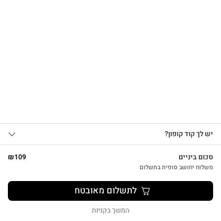
הרשמו לקבלת עדכונים
על מוצרים חדשים וקבלו
צפייה מהירה
15% OFF
אני מאשר/ת קבלת עדכונים, הצעות
כרטיס ברכה מיוחד להולדת הבת עם מחזיק מפתחות לב כחול
יש לך קוד קופון?
1
שיווקיות ומבצעים מ-HUG&TAG באמצעות דוא”ל
₪
29
ו/או SMS.
סכום ביניים
109
₪
שליחת הטופס מהווה הסכמה ל־
מדיניות
משלוח יחושב סופית בתשלום
פרטיות שלנו
לתשלום מאובטח
שליחה
המשך בקניות