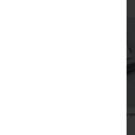
₪
120
צפייה מהירה
פי לוטוס – קלפים אסוציאטיביים מעוררי שיח, עם צילומים
מקוריים מהודו מעוררי השראה
₪
139