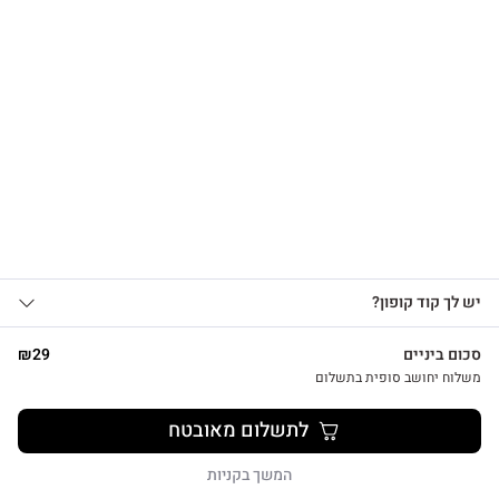
הרשמו לקבלת עדכונים
על מוצרים חדשים וקבלו
15% OFF
צפייה מהירה
אני מאשר/ת קבלת עדכונים, הצעות
יש לך קוד קופון?
1
שיווקיות ומבצעים מ-HUG&TAG באמצעות דוא”ל
צמד נרות לבנים בעבודת יד
ו/או SMS.
סכום ביניים
29
₪
₪
26
שליחת הטופס מהווה הסכמה ל־
מדיניות
משלוח יחושב סופית בתשלום
פרטיות שלנו
לתשלום מאובטח
שליחה
המשך בקניות