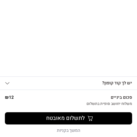
הרשמו לקבלת עדכונים
על מוצרים חדשים וקבלו
15% OFF
צפייה מהירה
אני מאשר/ת קבלת עדכונים, הצעות
יש לך קוד קופון?
1
שיווקיות ומבצעים מ-HUG&TAG באמצעות דוא”ל
צמד נרות לבנים בעבודת יד
ו/או SMS.
סכום ביניים
12
₪
₪
26
שליחת הטופס מהווה הסכמה ל־
מדיניות
משלוח יחושב סופית בתשלום
פרטיות שלנו
לתשלום מאובטח
שליחה
המשך בקניות