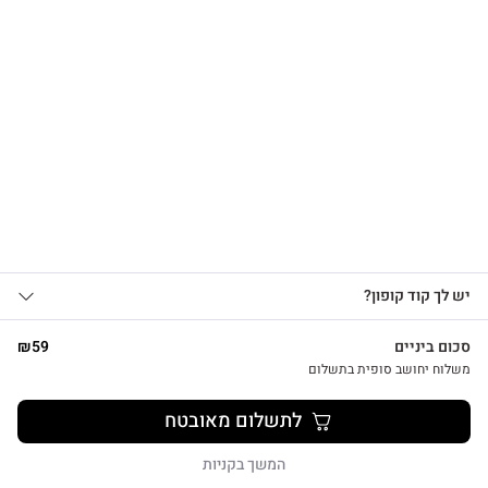
הרשמו לקבלת עדכונים
על מוצרים חדשים וקבלו
15% OFF
צפייה מהירה
אני מאשר/ת קבלת עדכונים, הצעות
יש לך קוד קופון?
1
שיווקיות ומבצעים מ-HUG&TAG באמצעות דוא”ל
צמד נרות לבנים בעבודת יד
ו/או SMS.
סכום ביניים
59
₪
₪
26
שליחת הטופס מהווה הסכמה ל־
מדיניות
משלוח יחושב סופית בתשלום
פרטיות שלנו
לתשלום מאובטח
שליחה
המשך בקניות