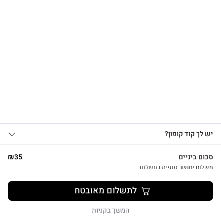
הרשמו לקבלת עדכונים
על מוצרים חדשים וקבלו
15% OFF
צפייה מהירה
אני מאשר/ת קבלת עדכונים, הצעות
יש לך קוד קופון?
1
שיווקיות ומבצעים מ-HUG&TAG באמצעות דוא”ל
צמד נרות לבנים בעבודת יד
ו/או SMS.
סכום ביניים
35
₪
₪
26
שליחת הטופס מהווה הסכמה ל־
מדיניות
משלוח יחושב סופית בתשלום
פרטיות שלנו
לתשלום מאובטח
שליחה
המשך בקניות