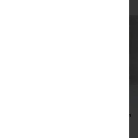
צפייה מהירה
תיק יד ייחודי בעבודת יד של נטע הררי – צבע אפור
₪
200