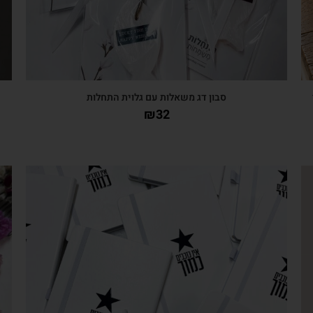
י
סבון דג משאלות עם גלוית התחלות
₪
32
צפייה מהירה