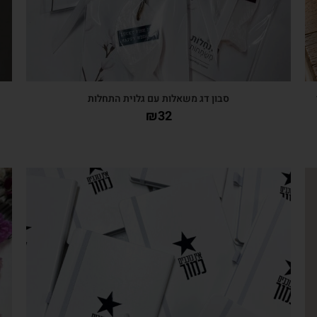
י
סבון דג משאלות עם גלוית התחלות
₪
32
צפייה מהירה