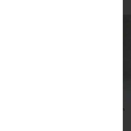
צפייה מהירה
תיק יד ייחודי בעבודת יד של נטע הררי – צבע אפור
₪
200