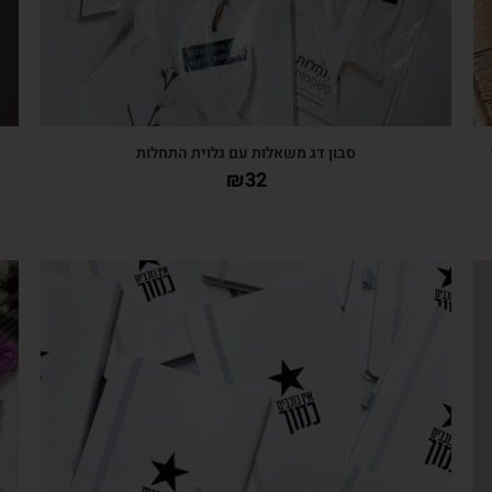
י
סבון דג משאלות עם גלוית התחלות
₪
32
צפייה מהירה