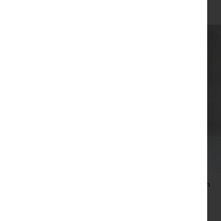
צפייה מהירה
תיק יד ייחודי בעבודת יד של נטע הררי – צבע אפור
₪
200