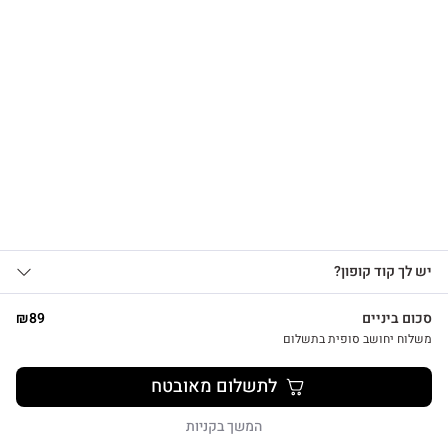
הרשמו לקבלת עדכונים
על מוצרים חדשים וקבלו
15% OFF
צפייה מהירה
אני מאשר/ת קבלת עדכונים, הצעות
יש לך קוד קופון?
1
שיווקיות ומבצעים מ-HUG&TAG באמצעות דוא”ל
צמד נרות לבנים בעבודת יד
ו/או SMS.
סכום ביניים
89
₪
₪
26
שליחת הטופס מהווה הסכמה ל־
מדיניות
משלוח יחושב סופית בתשלום
פרטיות שלנו
לתשלום מאובטח
שליחה
המשך בקניות