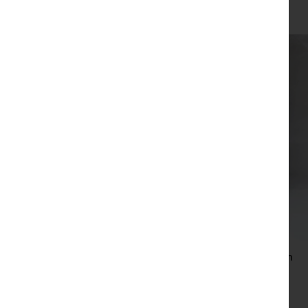
צפייה מהירה
תיק יד ייחודי בעבודת יד של נטע הררי – צבע אפור
₪
200