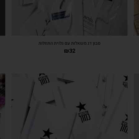
י
סבון דג משאלות עם גלוית התחלות
₪
32
צפייה מהירה