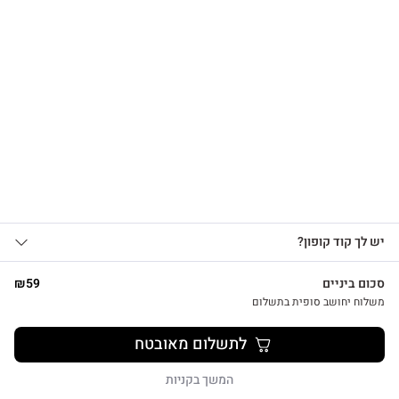
הרשמו לקבלת עדכונים
על מוצרים חדשים וקבלו
15% OFF
צפייה מהירה
אני מאשר/ת קבלת עדכונים, הצעות
יש לך קוד קופון?
1
שיווקיות ומבצעים מ-HUG&TAG באמצעות דוא”ל
צמד נרות לבנים בעבודת יד
ו/או SMS.
סכום ביניים
59
₪
₪
26
שליחת הטופס מהווה הסכמה ל־
מדיניות
משלוח יחושב סופית בתשלום
פרטיות שלנו
לתשלום מאובטח
שליחה
המשך בקניות