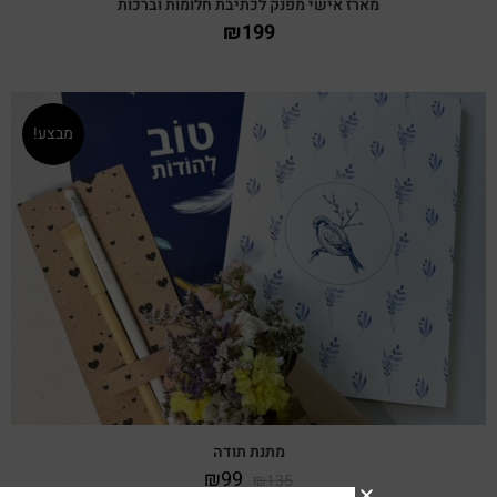
מארז אישי מפנק לכתיבת חלומות וברכות
₪
199
מבצע!
צפייה מהירה
מתנת תודה
₪
99
₪
135