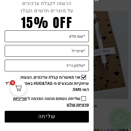
הרשמו לקבלת עדכונים
על מוצרים חדשים וקבלו
15% OFF
צפייה מהירה
אני מאשר/ת קבלת עדכונים, הצעות
0
שיווקיות ומבצעים מ-HUG&TAG באמצעות דוא”ל
ו/או SMS.
שליחת הטופס מהווה הסכמה ל־
מדיניות
פרטיות שלנו
מתנת מחברת שרך ועט חריטה הפינס
₪
52
שליחה