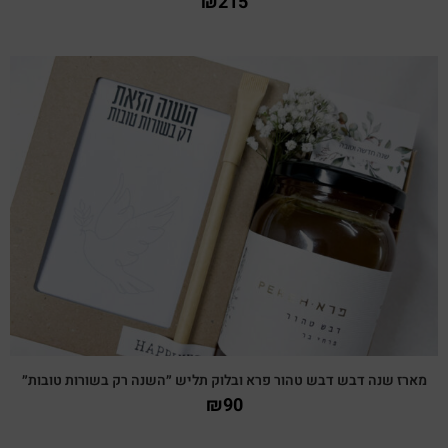
₪
215
צפייה מהירה
מארז שנה דבש דבש טהור פרא ובלוק תליש ״השנה רק בשורות טובות״
₪
90