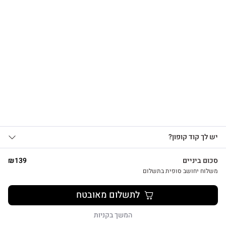
הרשמו לקבלת עדכונים
על מוצרים חדשים וקבלו
15% OFF
צפייה מהירה
אני מאשר/ת קבלת עדכונים, הצעות
יש לך קוד קופון?
1
שיווקיות ומבצעים מ-HUG&TAG באמצעות דוא”ל
ו/או SMS.
סכום ביניים
139
₪
שליחת הטופס מהווה הסכמה ל־
מדיניות
משלוח יחושב סופית בתשלום
פרטיות שלנו
מתנת מחברת שרך ועט חריטה הפינס
לתשלום מאובטח
₪
52
שליחה
המשך בקניות