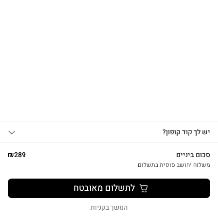
הרשמו לקבלת עדכונים
על מוצרים חדשים וקבלו
15% OFF
צפייה מהירה
אני מאשר/ת קבלת עדכונים, הצעות
יש לך קוד קופון?
1
שיווקיות ומבצעים מ-HUG&TAG באמצעות דוא”ל
ו/או SMS.
סכום ביניים
289
₪
שליחת הטופס מהווה הסכמה ל־
מדיניות
משלוח יחושב סופית בתשלום
פרטיות שלנו
מתנת מחברת שרך ועט חריטה הפינס
לתשלום מאובטח
₪
52
שליחה
המשך בקניות