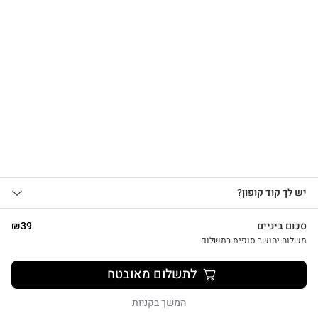
הרשמו לקבלת עדכונים
על מוצרים חדשים וקבלו
15% OFF
צפייה מהירה
אני מאשר/ת קבלת עדכונים, הצעות
יש לך קוד קופון?
1
שיווקיות ומבצעים מ-HUG&TAG באמצעות דוא”ל
ו/או SMS.
סכום ביניים
39
₪
שליחת הטופס מהווה הסכמה ל־
מדיניות
משלוח יחושב סופית בתשלום
פרטיות שלנו
מתנת מחברת שרך ועט חריטה הפינס
לתשלום מאובטח
₪
52
שליחה
המשך בקניות