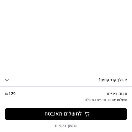
הרשמו לקבלת עדכונים
על מוצרים חדשים וקבלו
15% OFF
צפייה מהירה
אני מאשר/ת קבלת עדכונים, הצעות
יש לך קוד קופון?
1
שיווקיות ומבצעים מ-HUG&TAG באמצעות דוא”ל
ו/או SMS.
סכום ביניים
129
₪
שליחת הטופס מהווה הסכמה ל־
מדיניות
משלוח יחושב סופית בתשלום
פרטיות שלנו
מתנת מחברת שרך ועט חריטה הפינס
לתשלום מאובטח
₪
52
שליחה
המשך בקניות