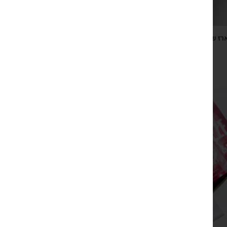
רז שנה דבש דבש טהור פרא ובלוק תליש ״השנה רק בשורות
טובות״
₪
90
צפייה מהירה