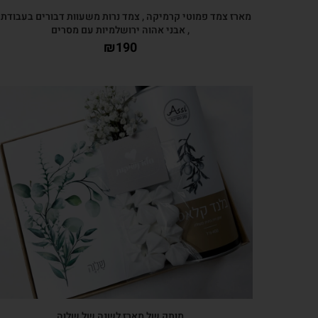
מארז צמד פמוטי קרמיקה , צמד נרות משעוות דבורים בעבודת 
, אבני אהוה ירושלמיות עם מסרים
₪
190
צפייה מהירה
מותק של מארז לשנה של שלוה