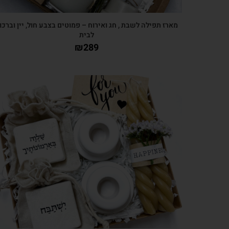
מארז תפילה לשבת , חג ואירוח – פמוטים בצבע חול, יין וברכו
לבית
₪
289
צפייה מהירה