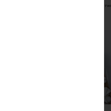
ארז התחלות משמחות, מחברת התחלות, עפרונות, סט גלויות
השראה ושקיק נשיקות
₪
149
צפייה מהירה
מארז כפרי שמן זית, נרות ונשיקות