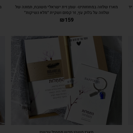
יד
מארז שלווה במחוזותינו- שמן זית ישראלי משובח, תמונה של
מ
שלווה על בלוק עץ, זר קסום ושקית ״מלא נשיקות״
₪
159
צפייה מהירה
מארז משהו חדש מתחיל עכשיו