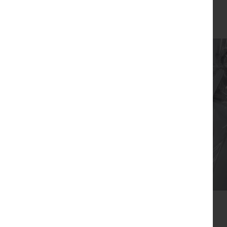
₪
99
צפייה מהירה
סבון דג משאלות עם גלוית התחלות
₪
32