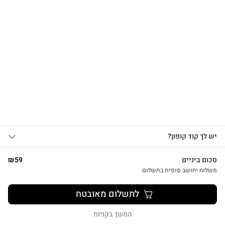
הרשמו לקבלת עדכונים
על מוצרים חדשים וקבלו
15% OFF
צפייה מהירה
אני מאשר/ת קבלת עדכונים, הצעות
יש לך קוד קופון?
1
שיווקיות ומבצעים מ-HUG&TAG באמצעות דוא”ל
ו/או SMS.
סכום ביניים
59
₪
שליחת הטופס מהווה הסכמה ל־
מדיניות
משלוח יחושב סופית בתשלום
פרטיות שלנו
מתנת מחברת שרך ועט חריטה הפינס
לתשלום מאובטח
₪
52
שליחה
המשך בקניות