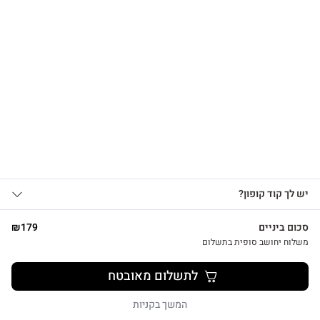
הרשמו לקבלת עדכונים
על מוצרים חדשים וקבלו
15% OFF
צפייה מהירה
אני מאשר/ת קבלת עדכונים, הצעות
יש לך קוד קופון?
1
שיווקיות ומבצעים מ-HUG&TAG באמצעות דוא”ל
ו/או SMS.
סכום ביניים
179
₪
שליחת הטופס מהווה הסכמה ל־
מדיניות
משלוח יחושב סופית בתשלום
פרטיות שלנו
מתנת מחברת שרך ועט חריטה הפינס
לתשלום מאובטח
₪
52
שליחה
המשך בקניות