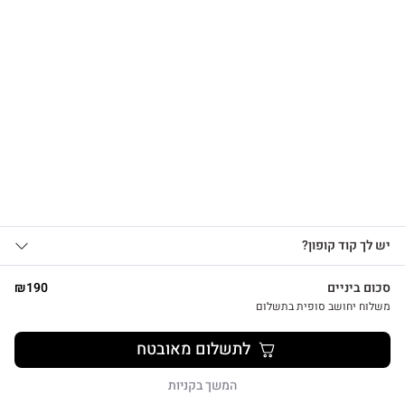
הרשמו לקבלת עדכונים
על מוצרים חדשים וקבלו
15% OFF
צפייה מהירה
אני מאשר/ת קבלת עדכונים, הצעות
יש לך קוד קופון?
1
שיווקיות ומבצעים מ-HUG&TAG באמצעות דוא”ל
ו/או SMS.
סכום ביניים
190
₪
שליחת הטופס מהווה הסכמה ל־
מדיניות
משלוח יחושב סופית בתשלום
פרטיות שלנו
מתנת מחברת שרך ועט חריטה הפינס
לתשלום מאובטח
₪
52
שליחה
המשך בקניות