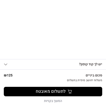
הרשמו לקבלת עדכונים
על מוצרים חדשים וקבלו
15% OFF
צפייה מהירה
אני מאשר/ת קבלת עדכונים, הצעות
יש לך קוד קופון?
1
שיווקיות ומבצעים מ-HUG&TAG באמצעות דוא”ל
ו/או SMS.
סכום ביניים
125
₪
שליחת הטופס מהווה הסכמה ל־
מדיניות
משלוח יחושב סופית בתשלום
פרטיות שלנו
מתנת מחברת שרך ועט חריטה הפינס
לתשלום מאובטח
₪
52
שליחה
המשך בקניות