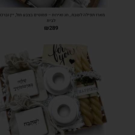
מארז תפילה לשבת , חג ואירוח – פמוטים בצבע חול, יין וברכו
לבית
₪
289
צפייה מהירה