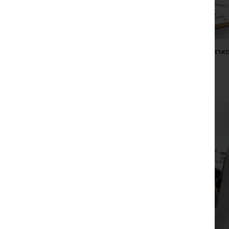
ארז ראש השנה ספר טוב להודות וסבון דג משאלות ריחני –
מנטרה אחת ביום – שנה מלאה בטוב
₪
149
צפייה מהירה