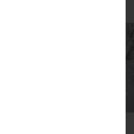
₪
99
צפייה מהירה
סבון דג משאלות עם גלוית התחלות
₪
32