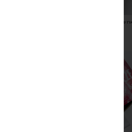
רז שנה דבש דבש טהור פרא ובלוק תליש ״השנה רק בשורות
טובות״
₪
90
צפייה מהירה