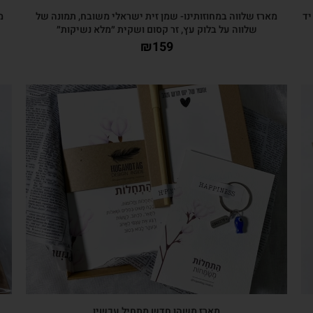
יד
מארז שלווה במחוזותינו- שמן זית ישראלי משובח, תמונה של
מ
שלווה על בלוק עץ, זר קסום ושקית ״מלא נשיקות״
₪
159
צפייה מהירה
מארז משהו חדש מתחיל עכשיו