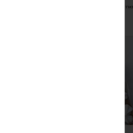
ארז התחלות משמחות, מחברת התחלות, עפרונות, סט גלויות
השראה ושקיק נשיקות
₪
149
צפייה מהירה
מארז כפרי שמן זית, נרות ונשיקות