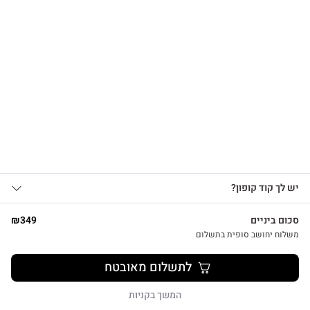
הרשמו לקבלת עדכונים
על מוצרים חדשים וקבלו
15% OFF
צפייה מהירה
אני מאשר/ת קבלת עדכונים, הצעות
יש לך קוד קופון?
1
שיווקיות ומבצעים מ-HUG&TAG באמצעות דוא”ל
ו/או SMS.
סכום ביניים
349
₪
שליחת הטופס מהווה הסכמה ל־
מדיניות
משלוח יחושב סופית בתשלום
פרטיות שלנו
מתנת מחברת שרך ועט חריטה הפינס
לתשלום מאובטח
₪
52
שליחה
המשך בקניות