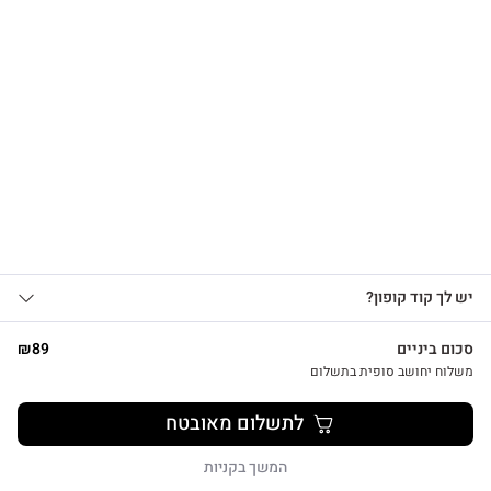
הרשמו לקבלת עדכונים
על מוצרים חדשים וקבלו
15% OFF
צפייה מהירה
אני מאשר/ת קבלת עדכונים, הצעות
יש לך קוד קופון?
1
שיווקיות ומבצעים מ-HUG&TAG באמצעות דוא”ל
ו/או SMS.
סכום ביניים
89
₪
שליחת הטופס מהווה הסכמה ל־
מדיניות
משלוח יחושב סופית בתשלום
פרטיות שלנו
מתנת מחברת שרך ועט חריטה הפינס
לתשלום מאובטח
₪
52
שליחה
המשך בקניות