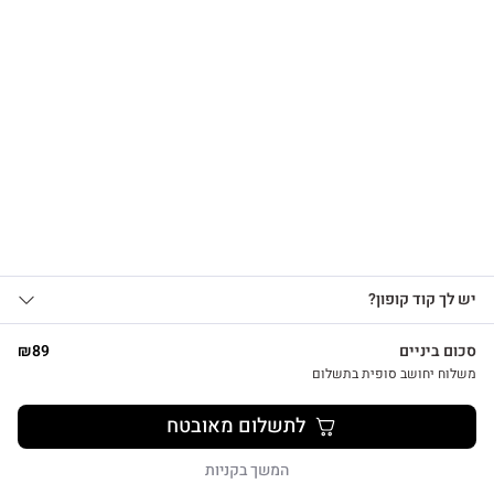
הרשמו לקבלת עדכונים
על מוצרים חדשים וקבלו
15% OFF
צפייה מהירה
אני מאשר/ת קבלת עדכונים, הצעות
יש לך קוד קופון?
1
שיווקיות ומבצעים מ-HUG&TAG באמצעות דוא”ל
ו/או SMS.
סכום ביניים
89
₪
שליחת הטופס מהווה הסכמה ל־
מדיניות
משלוח יחושב סופית בתשלום
פרטיות שלנו
מתנת מחברת שרך ועט חריטה הפינס
לתשלום מאובטח
₪
52
שליחה
המשך בקניות