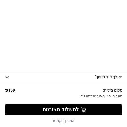
הרשמו לקבלת עדכונים
על מוצרים חדשים וקבלו
15% OFF
צפייה מהירה
אני מאשר/ת קבלת עדכונים, הצעות
יש לך קוד קופון?
1
שיווקיות ומבצעים מ-HUG&TAG באמצעות דוא”ל
ו/או SMS.
סכום ביניים
159
₪
שליחת הטופס מהווה הסכמה ל־
מדיניות
משלוח יחושב סופית בתשלום
פרטיות שלנו
מתנת מחברת שרך ועט חריטה הפינס
לתשלום מאובטח
₪
52
שליחה
המשך בקניות