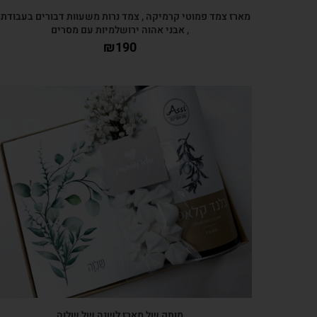
מארז צמד פמוטי קרמיקה , צמד נרות משעוות דבורים בעבודת 
, אבני אהוה ירושלמיות עם מסרים
₪
190
צפייה מהירה
מותק של מארז לשנה של שלוה