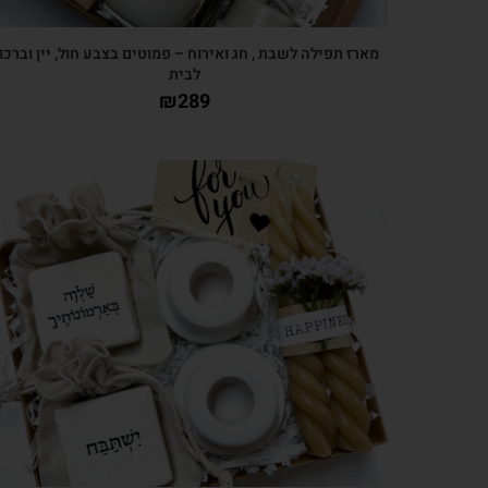
מארז תפילה לשבת , חג ואירוח – פמוטים בצבע חול, יין וברכו
לבית
₪
289
צפייה מהירה