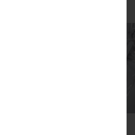
₪
99
צפייה מהירה
סבון דג משאלות עם גלוית התחלות
₪
32