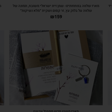
יד
מארז שלווה במחוזותינו- שמן זית ישראלי משובח, תמונה של
מ
שלווה על בלוק עץ, זר קסום ושקית ״מלא נשיקות״
₪
159
צפייה מהירה
מארז משהו חדש מתחיל עכשיו