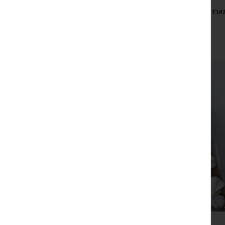
ארז התחלות משמחות, מחברת התחלות, עפרונות, סט גלויות
השראה ושקיק נשיקות
₪
149
צפייה מהירה
מארז כפרי שמן זית, נרות ונשיקות