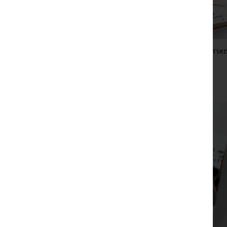
ארז ראש השנה ספר טוב להודות וסבון דג משאלות ריחני –
מנטרה אחת ביום – שנה מלאה בטוב
₪
149
צפייה מהירה