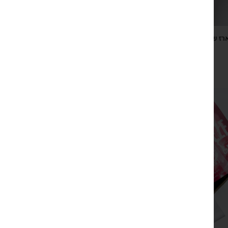
רז שנה דבש דבש טהור פרא ובלוק תליש ״השנה רק בשורות
טובות״
₪
90
צפייה מהירה