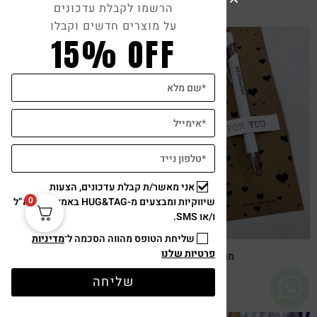
הרשמו לקבלת עדכונים
על מוצרים חדשים וקבלו
15% OFF
צפייה מהירה
אני מאשר/ת קבלת עדכונים, הצעות
0
שיווקיות ומבצעים מ-HUG&TAG באמצעות דוא”ל
ו/או SMS.
שליחת הטופס מהווה הסכמה ל־
מדיניות
פרטיות שלנו
מתנת מחברת שרך ועט חריטה הפינס
₪
52
שליחה