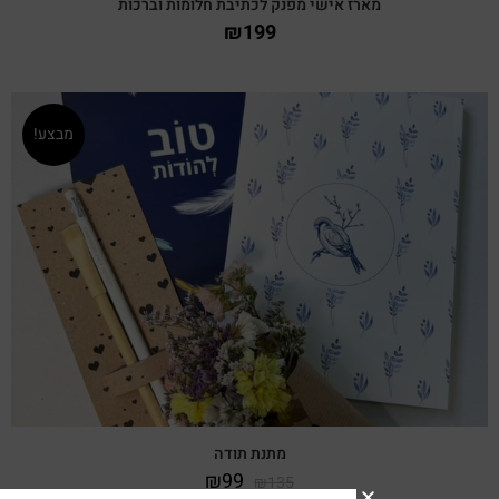
מארז אישי מפנק לכתיבת חלומות וברכות
₪
199
מבצע!
צפייה מהירה
מתנת תודה
₪
99
₪
135