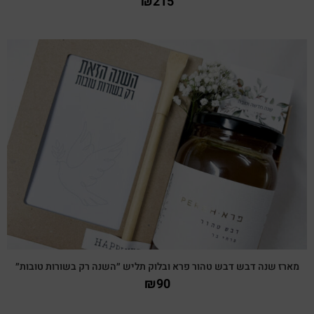
₪
215
צפייה מהירה
מארז שנה דבש דבש טהור פרא ובלוק תליש ״השנה רק בשורות טובות״
₪
90