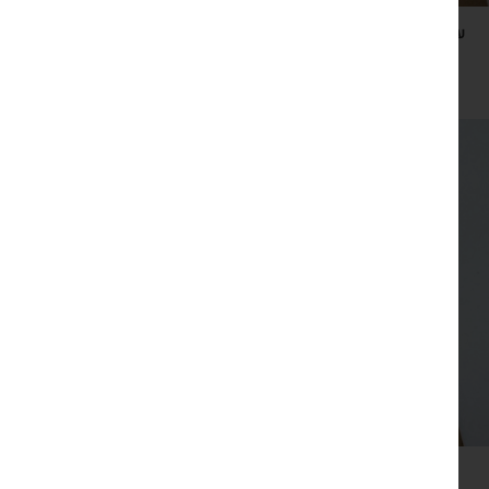
עט כתיבה שהוא גם למסך טאצ' על סימניית קראפט
₪
29
צפייה מהירה
שרשרת כסף עם תליון פנינה