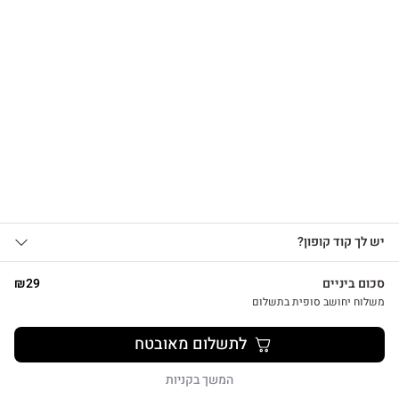
הרשמו לקבלת עדכונים
על מוצרים חדשים וקבלו
15% OFF
שרשרת לב על גלוית תודה
₪
39
אני מאשר/ת קבלת עדכונים, הצעות
יש לך קוד קופון?
1
שיווקיות ומבצעים מ-HUG&TAG באמצעות דוא”ל
ו/או SMS.
סכום ביניים
29
₪
שליחת הטופס מהווה הסכמה ל־
מדיניות
משלוח יחושב סופית בתשלום
פרטיות שלנו
צפייה מהירה
לתשלום מאובטח
שליחה
המשך בקניות