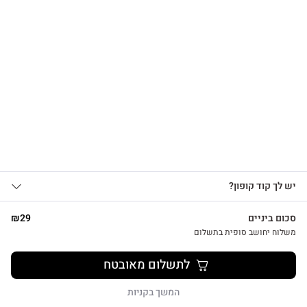
הרשמו לקבלת עדכונים
על מוצרים חדשים וקבלו
15% OFF
שרשרת לב על גלוית תודה
₪
39
אני מאשר/ת קבלת עדכונים, הצעות
יש לך קוד קופון?
1
שיווקיות ומבצעים מ-HUG&TAG באמצעות דוא”ל
ו/או SMS.
סכום ביניים
29
₪
שליחת הטופס מהווה הסכמה ל־
מדיניות
משלוח יחושב סופית בתשלום
פרטיות שלנו
צפייה מהירה
לתשלום מאובטח
שליחה
המשך בקניות