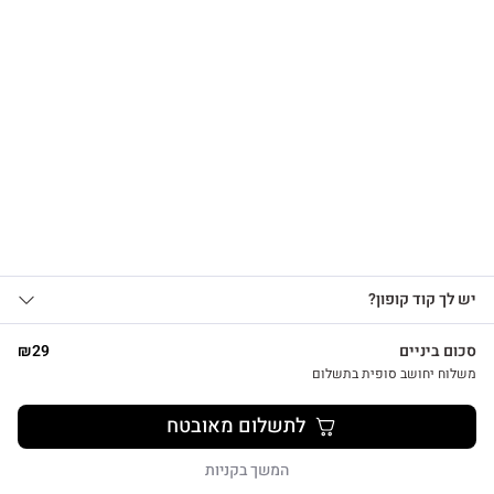
הרשמו לקבלת עדכונים
על מוצרים חדשים וקבלו
15% OFF
שרשרת לב על גלוית תודה
₪
39
אני מאשר/ת קבלת עדכונים, הצעות
יש לך קוד קופון?
1
שיווקיות ומבצעים מ-HUG&TAG באמצעות דוא”ל
ו/או SMS.
סכום ביניים
29
₪
שליחת הטופס מהווה הסכמה ל־
מדיניות
משלוח יחושב סופית בתשלום
פרטיות שלנו
צפייה מהירה
לתשלום מאובטח
שליחה
המשך בקניות