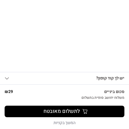
הרשמו לקבלת עדכונים
על מוצרים חדשים וקבלו
15% OFF
שרשרת לב על גלוית תודה
₪
39
אני מאשר/ת קבלת עדכונים, הצעות
יש לך קוד קופון?
1
שיווקיות ומבצעים מ-HUG&TAG באמצעות דוא”ל
ו/או SMS.
סכום ביניים
29
₪
שליחת הטופס מהווה הסכמה ל־
מדיניות
משלוח יחושב סופית בתשלום
פרטיות שלנו
צפייה מהירה
לתשלום מאובטח
שליחה
המשך בקניות