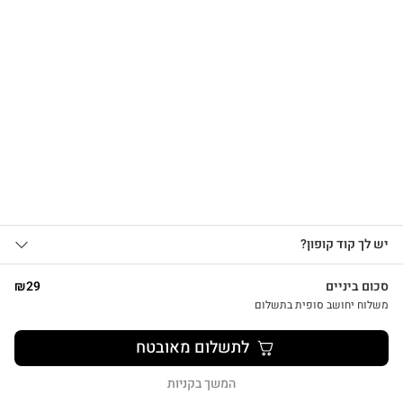
הרשמו לקבלת עדכונים
על מוצרים חדשים וקבלו
15% OFF
שרשרת לב על גלוית תודה
₪
39
אני מאשר/ת קבלת עדכונים, הצעות
יש לך קוד קופון?
1
שיווקיות ומבצעים מ-HUG&TAG באמצעות דוא”ל
ו/או SMS.
סכום ביניים
29
₪
שליחת הטופס מהווה הסכמה ל־
מדיניות
משלוח יחושב סופית בתשלום
פרטיות שלנו
צפייה מהירה
לתשלום מאובטח
שליחה
המשך בקניות