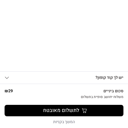
הרשמו לקבלת עדכונים
על מוצרים חדשים וקבלו
15% OFF
שרשרת לב על גלוית תודה
₪
39
אני מאשר/ת קבלת עדכונים, הצעות
יש לך קוד קופון?
1
שיווקיות ומבצעים מ-HUG&TAG באמצעות דוא”ל
ו/או SMS.
סכום ביניים
29
₪
שליחת הטופס מהווה הסכמה ל־
מדיניות
משלוח יחושב סופית בתשלום
פרטיות שלנו
צפייה מהירה
לתשלום מאובטח
שליחה
המשך בקניות