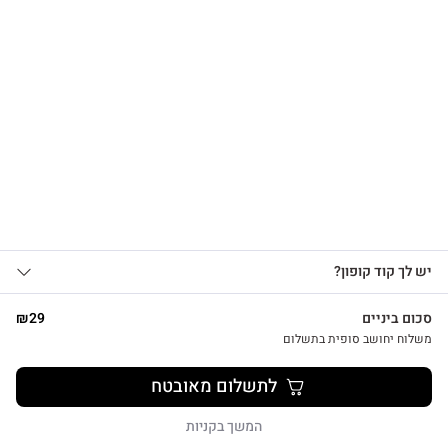
הרשמו לקבלת עדכונים
על מוצרים חדשים וקבלו
15% OFF
שרשרת לב על גלוית תודה
₪
39
אני מאשר/ת קבלת עדכונים, הצעות
יש לך קוד קופון?
1
שיווקיות ומבצעים מ-HUG&TAG באמצעות דוא”ל
ו/או SMS.
סכום ביניים
29
₪
שליחת הטופס מהווה הסכמה ל־
מדיניות
משלוח יחושב סופית בתשלום
פרטיות שלנו
צפייה מהירה
לתשלום מאובטח
שליחה
המשך בקניות