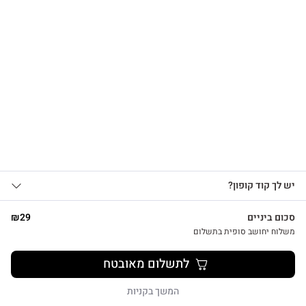
הרשמו לקבלת עדכונים
על מוצרים חדשים וקבלו
15% OFF
שרשרת לב על גלוית תודה
₪
39
אני מאשר/ת קבלת עדכונים, הצעות
יש לך קוד קופון?
1
שיווקיות ומבצעים מ-HUG&TAG באמצעות דוא”ל
ו/או SMS.
סכום ביניים
29
₪
שליחת הטופס מהווה הסכמה ל־
מדיניות
משלוח יחושב סופית בתשלום
פרטיות שלנו
צפייה מהירה
לתשלום מאובטח
שליחה
המשך בקניות