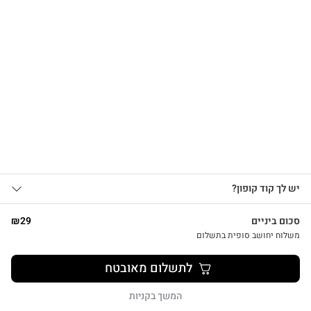
הרשמו לקבלת עדכונים
על מוצרים חדשים וקבלו
15% OFF
שרשרת לב על גלוית תודה
₪
39
אני מאשר/ת קבלת עדכונים, הצעות
יש לך קוד קופון?
1
שיווקיות ומבצעים מ-HUG&TAG באמצעות דוא”ל
ו/או SMS.
סכום ביניים
29
₪
שליחת הטופס מהווה הסכמה ל־
מדיניות
משלוח יחושב סופית בתשלום
פרטיות שלנו
צפייה מהירה
לתשלום מאובטח
שליחה
המשך בקניות