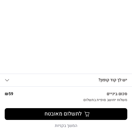
הרשמו לקבלת עדכונים
על מוצרים חדשים וקבלו
15% OFF
שרשרת לב על גלוית תודה
₪
39
אני מאשר/ת קבלת עדכונים, הצעות
יש לך קוד קופון?
1
שיווקיות ומבצעים מ-HUG&TAG באמצעות דוא”ל
ו/או SMS.
סכום ביניים
59
₪
שליחת הטופס מהווה הסכמה ל־
מדיניות
משלוח יחושב סופית בתשלום
פרטיות שלנו
צפייה מהירה
לתשלום מאובטח
שליחה
המשך בקניות